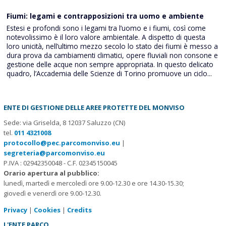
Fiumi: legami e contrapposizioni tra uomo e ambiente
Estesi e profondi sono i legami tra l’uomo e i fiumi, così come
notevolissimo è il loro valore ambientale. A dispetto di questa
loro unicità, nell’ultimo mezzo secolo lo stato dei fiumi è messo a
dura prova da cambiamenti climatici, opere fluviali non consone e
gestione delle acque non sempre appropriata. In questo delicato
quadro, l’Accademia delle Scienze di Torino promuove un ciclo...
ENTE DI GESTIONE DELLE AREE PROTETTE DEL MONVISO
Sede: via Griselda, 8 12037 Saluzzo (CN)
tel.
011 4321008
protocollo@pec.parcomonviso.eu
|
segreteria@parcomonviso.eu
P.IVA : 02942350048 - C.F. 02345150045
Orario apertura al pubblico:
lunedì, martedì e mercoledì ore 9.00-12.30 e ore 14.30-15.30;
giovedì e venerdì ore 9.00-12.30.
Privacy
|
Cookies
|
Credits
L'ENTE PARCO