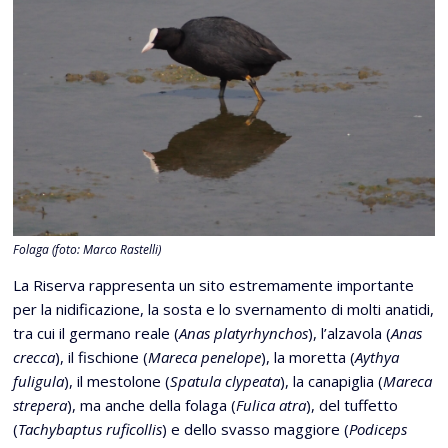
Folaga (foto: Marco Rastelli)
La Riserva rappresenta un sito estremamente importante
per la nidificazione, la sosta e lo svernamento di molti anatidi,
tra cui il germano reale (
Anas platyrhynchos
), l’alzavola (
Anas
crecca
), il fischione (
Mareca penelope
), la moretta (
Aythya
fuligula
), il mestolone (
Spatula clypeata
), la canapiglia (
Mareca
strepera
), ma anche della folaga (
Fulica atra
), del tuffetto
(
Tachybaptus ruficollis
) e dello svasso maggiore (
Podiceps