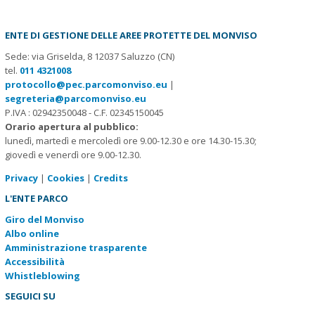
ENTE DI GESTIONE DELLE AREE PROTETTE DEL MONVISO
Sede: via Griselda, 8 12037 Saluzzo (CN)
tel.
011 4321008
protocollo@pec.parcomonviso.eu
|
segreteria@parcomonviso.eu
P.IVA : 02942350048 - C.F. 02345150045
Orario apertura al pubblico:
lunedì, martedì e mercoledì ore 9.00-12.30 e ore 14.30-15.30;
giovedì e venerdì ore 9.00-12.30.
Privacy
|
Cookies
|
Credits
L'ENTE PARCO
Giro del Monviso
Albo online
Amministrazione trasparente
Accessibilità
Whistleblowing
SEGUICI SU