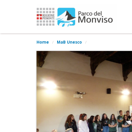
Home
MaB Unesco
2° Meeting nazionale delle Riserve della Bio
Meeting MAB: venerdì 20 settembre