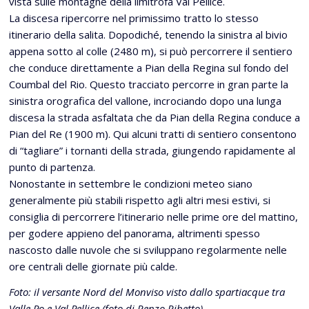
vista sulle montagne della limitrofa Val Pellice.
La discesa ripercorre nel primissimo tratto lo stesso
itinerario della salita. Dopodiché, tenendo la sinistra al bivio
appena sotto al colle (2480 m), si può percorrere il sentiero
che conduce direttamente a Pian della Regina sul fondo del
Coumbal del Rio. Questo tracciato percorre in gran parte la
sinistra orografica del vallone, incrociando dopo una lunga
discesa la strada asfaltata che da Pian della Regina conduce a
Pian del Re (1900 m). Qui alcuni tratti di sentiero consentono
di “tagliare” i tornanti della strada, giungendo rapidamente al
punto di partenza.
Nonostante in settembre le condizioni meteo siano
generalmente più stabili rispetto agli altri mesi estivi, si
consiglia di percorrere l’itinerario nelle prime ore del mattino,
per godere appieno del panorama, altrimenti spesso
nascosto dalle nuvole che si sviluppano regolarmente nelle
ore centrali delle giornate più calde.
Foto: il versante Nord del Monviso visto dallo spartiacque tra
Valle Po e Val Pellice (foto di Renzo Ribetto)