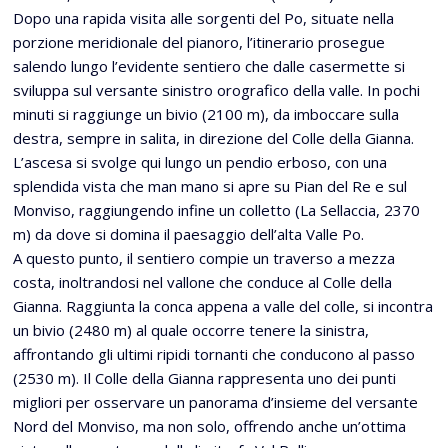
Dopo una rapida visita alle sorgenti del Po, situate nella
porzione meridionale del pianoro, l’itinerario prosegue
salendo lungo l’evidente sentiero che dalle casermette si
sviluppa sul versante sinistro orografico della valle. In pochi
minuti si raggiunge un bivio (2100 m), da imboccare sulla
destra, sempre in salita, in direzione del Colle della Gianna.
L’ascesa si svolge qui lungo un pendio erboso, con una
splendida vista che man mano si apre su Pian del Re e sul
Monviso, raggiungendo infine un colletto (La Sellaccia, 2370
m) da dove si domina il paesaggio dell’alta Valle Po.
A questo punto, il sentiero compie un traverso a mezza
costa, inoltrandosi nel vallone che conduce al Colle della
Gianna. Raggiunta la conca appena a valle del colle, si incontra
un bivio (2480 m) al quale occorre tenere la sinistra,
affrontando gli ultimi ripidi tornanti che conducono al passo
(2530 m). Il Colle della Gianna rappresenta uno dei punti
migliori per osservare un panorama d’insieme del versante
Nord del Monviso, ma non solo, offrendo anche un’ottima