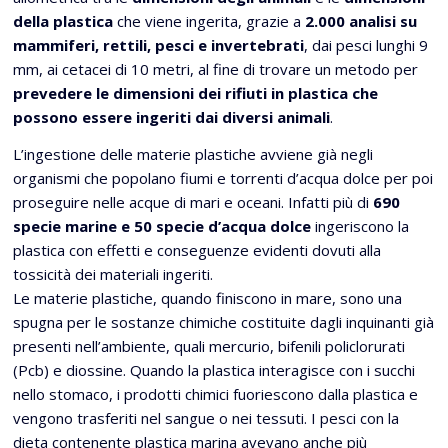
della plastica
che viene ingerita, grazie a
2.000 analisi su
mammiferi, rettili, pesci e invertebrati
, dai pesci lunghi 9
mm, ai cetacei di 10 metri, al fine di trovare un metodo per
prevedere le dimensioni dei rifiuti in plastica che
possono essere ingeriti dai diversi animali
.
L’ingestione delle materie plastiche avviene già negli
organismi che popolano fiumi e torrenti d’acqua dolce per poi
proseguire nelle acque di mari e oceani. Infatti più di
690
specie marine e 50 specie d’acqua dolce
ingeriscono la
plastica con effetti e conseguenze evidenti dovuti alla
tossicità dei materiali ingeriti.
Le materie plastiche, quando finiscono in mare, sono una
spugna per le sostanze chimiche costituite dagli inquinanti già
presenti nell’ambiente, quali mercurio, bifenili policlorurati
(Pcb) e diossine. Quando la plastica interagisce con i succhi
nello stomaco, i prodotti chimici fuoriescono dalla plastica e
vengono trasferiti nel sangue o nei tessuti. I pesci con la
dieta contenente plastica marina avevano anche più