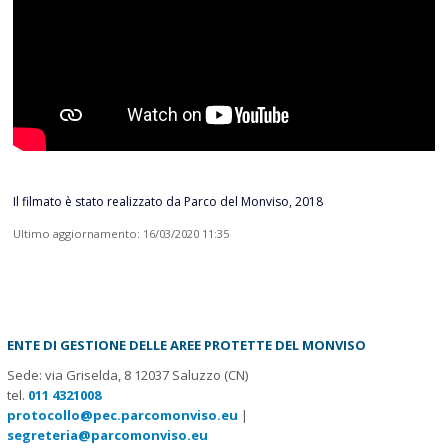
Il filmato è stato realizzato da Parco del Monviso, 2018
Ultimo aggiornamento: 16/03/2020 11:35
ENTE DI GESTIONE DELLE AREE PROTETTE DEL MONVISO
Sede: via Griselda, 8 12037 Saluzzo (CN)
tel.
011 4321008
protocollo@pec.parcomonviso.eu
|
segreteria@parcomonviso.eu