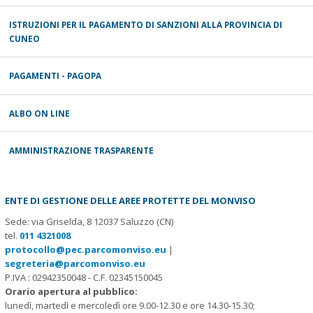
ISTRUZIONI PER IL PAGAMENTO DI SANZIONI ALLA PROVINCIA DI
CUNEO
PAGAMENTI - PAGOPA
ALBO ON LINE
AMMINISTRAZIONE TRASPARENTE
ENTE DI GESTIONE DELLE AREE PROTETTE DEL MONVISO
Sede: via Griselda, 8 12037 Saluzzo (CN)
tel.
011 4321008
protocollo@pec.parcomonviso.eu
|
segreteria@parcomonviso.eu
P.IVA : 02942350048 - C.F. 02345150045
Orario apertura al pubblico:
lunedì, martedì e mercoledì ore 9.00-12.30 e ore 14.30-15.30;