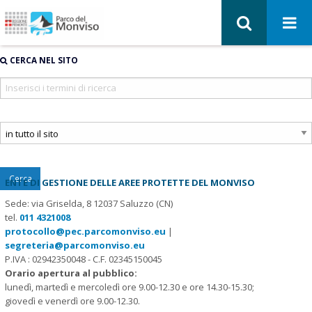
CERCA NEL SITO
Cerca
ENTE DI GESTIONE DELLE AREE PROTETTE DEL MONVISO
Sede: via Griselda, 8 12037 Saluzzo (CN)
tel.
011 4321008
protocollo@pec.parcomonviso.eu
|
segreteria@parcomonviso.eu
P.IVA : 02942350048 - C.F. 02345150045
Orario apertura al pubblico:
lunedì, martedì e mercoledì ore 9.00-12.30 e ore 14.30-15.30;
giovedì e venerdì ore 9.00-12.30.