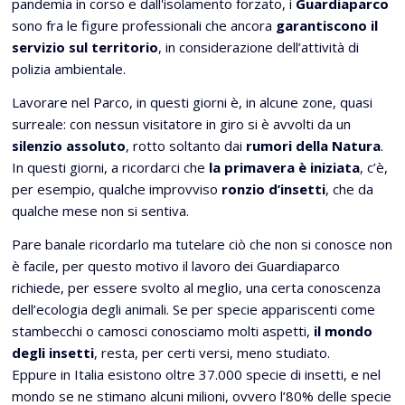
pandemia in corso e dall'isolamento forzato, i
Guardiaparco
sono fra le figure professionali che ancora
garantiscono il
servizio sul territorio
, in considerazione dell’attività di
polizia ambientale.
Lavorare nel Parco, in questi giorni è, in alcune zone, quasi
surreale: con nessun visitatore in giro si è avvolti da un
silenzio assoluto
, rotto soltanto dai
rumori della Natura
.
In questi giorni, a ricordarci che
la primavera è iniziata
, c’è,
per esempio, qualche improvviso
ronzio d’insetti
, che da
qualche mese non si sentiva.
Pare banale ricordarlo ma tutelare ciò che non si conosce non
è facile, per questo motivo il lavoro dei Guardiaparco
richiede, per essere svolto al meglio, una certa conoscenza
dell’ecologia degli animali. Se per specie appariscenti come
stambecchi o camosci conosciamo molti aspetti,
il mondo
degli insetti
, resta, per certi versi, meno studiato.
Eppure in Italia esistono oltre 37.000 specie di insetti, e nel
mondo se ne stimano alcuni milioni, ovvero l’80% delle specie