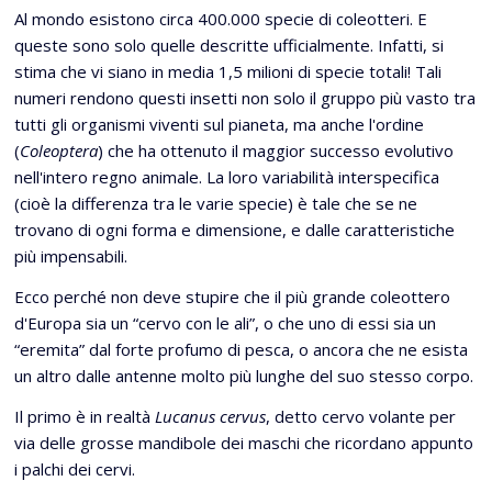
Al mondo esistono circa 400.000 specie di coleotteri. E
queste sono solo quelle descritte ufficialmente. Infatti, si
stima che vi siano in media 1,5 milioni di specie totali! Tali
numeri rendono questi insetti non solo il gruppo più vasto tra
tutti gli organismi viventi sul pianeta, ma anche l'ordine
(
Coleoptera
) che ha ottenuto il maggior successo evolutivo
nell'intero regno animale. La loro variabilità interspecifica
(cioè la differenza tra le varie specie) è tale che se ne
trovano di ogni forma e dimensione, e dalle caratteristiche
più impensabili.
Ecco perché non deve stupire che il più grande coleottero
d'Europa sia un “cervo con le ali”, o che uno di essi sia un
“eremita” dal forte profumo di pesca, o ancora che ne esista
un altro dalle antenne molto più lunghe del suo stesso corpo.
Il primo è in realtà
Lucanus cervus
, detto cervo volante per
via delle grosse mandibole dei maschi che ricordano appunto
i palchi dei cervi.