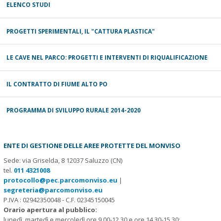
ELENCO STUDI
PROGETTI SPERIMENTALI, IL "CATTURA PLASTICA"
LE CAVE NEL PARCO: PROGETTI E INTERVENTI DI RIQUALIFICAZIONE
IL CONTRATTO DI FIUME ALTO PO
PROGRAMMA DI SVILUPPO RURALE 2014-2020
ENTE DI GESTIONE DELLE AREE PROTETTE DEL MONVISO
Sede: via Griselda, 8 12037 Saluzzo (CN)
tel.
011 4321008
protocollo@pec.parcomonviso.eu
|
segreteria@parcomonviso.eu
P.IVA : 02942350048 - C.F. 02345150045
Orario apertura al pubblico:
lunedì, martedì e mercoledì ore 9.00-12.30 e ore 14.30-15.30;