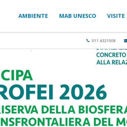
AMBIENTE
MAB UNESCO
VISITE
011 4321008
I Trofei MaB UNESCO della Riserva Transfrontaliera del Monviso arrivano alla decima edizione