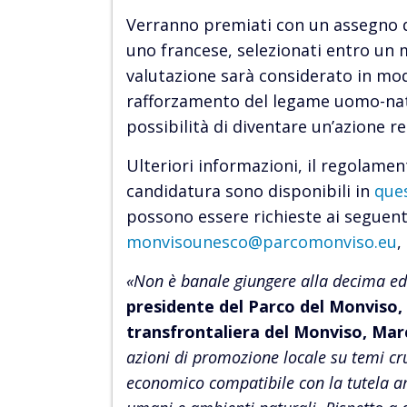
Verranno premiati con un assegno di
uno francese, selezionati entro un m
valutazione sarà considerato in mod
rafforzamento del legame uomo-natur
possibilità di diventare un’azione rep
Ulteriori informazioni, il regolament
candidatura sono disponibili in
que
possono essere richieste ai seguenti
monvisounesco@parcomonviso.eu
,
«Non è banale giungere alla decima edi
presidente del Parco del Monviso, 
transfrontaliera del Monviso, Ma
azioni di promozione locale su temi cr
economico compatibile con la tutela am