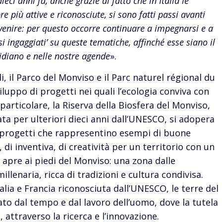
eci anni fa, anche grazie al fatto che in Italia le
più attive e riconosciute, si sono fatti passi avanti
ivenire: per questo occorre continuare a impegnarsi e a
si ingaggiati’ su queste tematiche, affinché esse siano il
tidiano e nelle nostre agende
».
li, il Parco del Monviso e il Parc naturel régional du
luppo di progetti nei quali l’ecologia conviva con
particolare, la Riserva della Biosfera del Monviso,
 per ulteriori dieci anni dall’UNESCO, si adopera
i progetti che rappresentino esempi di buone
 di inventiva, di creatività per un territorio con un
 apre ai piedi del Monviso: una zona dalle
illenaria, ricca di tradizioni e cultura condivisa.
alia e Francia riconosciuta dall’UNESCO, le terre del
o dal tempo e dal lavoro dell’uomo, dove la tutela
 attraverso la ricerca e l’innovazione.