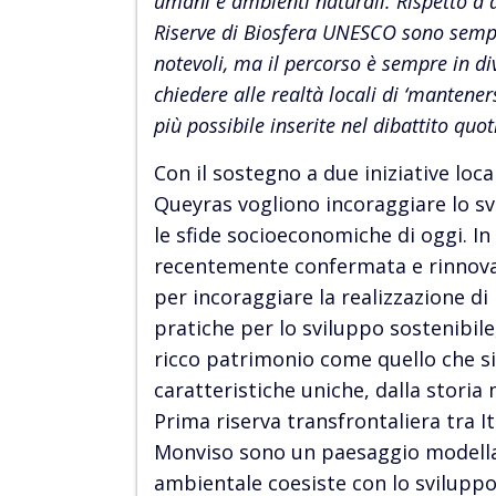
umani e ambienti naturali. Rispetto a di
Riserve di Biosfera UNESCO sono sempre 
notevoli, ma il percorso è sempre in d
chiedere alle realtà locali di ‘mantener
più possibile inserite nel dibattito quo
Con il sostegno a due iniziative loca
Queyras vogliono incoraggiare lo svi
le sfide socioeconomiche di oggi. In 
recentemente confermata e rinnovata
per incoraggiare la realizzazione d
pratiche per lo sviluppo sostenibile,
ricco patrimonio come quello che si
caratteristiche uniche, dalla storia m
Prima riserva transfrontaliera tra It
Monviso sono un paesaggio modellat
ambientale coesiste con lo sviluppo,