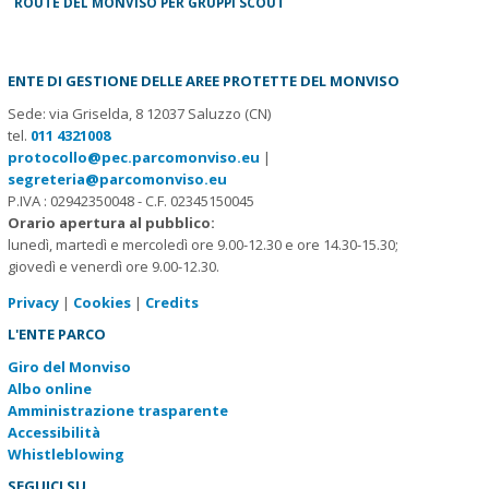
ROUTE DEL MONVISO PER GRUPPI SCOUT
ENTE DI GESTIONE DELLE AREE PROTETTE DEL MONVISO
Sede: via Griselda, 8 12037 Saluzzo (CN)
tel.
011 4321008
protocollo@pec.parcomonviso.eu
|
segreteria@parcomonviso.eu
P.IVA : 02942350048 - C.F. 02345150045
Orario apertura al pubblico:
lunedì, martedì e mercoledì ore 9.00-12.30 e ore 14.30-15.30;
giovedì e venerdì ore 9.00-12.30.
Privacy
|
Cookies
|
Credits
L'ENTE PARCO
Giro del Monviso
Albo online
Amministrazione trasparente
Accessibilità
Whistleblowing
SEGUICI SU