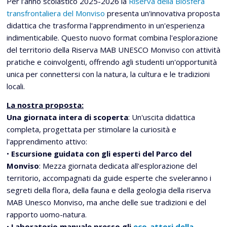
Per l’anno scolastico 2025-2026 la
Riserva della Biosfera
transfrontaliera del Monviso
presenta un'innovativa proposta
didattica che trasforma l'apprendimento in un'esperienza
indimenticabile. Questo nuovo format combina l'esplorazione
del territorio della Riserva MAB UNESCO Monviso con attività
pratiche e coinvolgenti, offrendo agli studenti un'opportunità
unica per connettersi con la natura, la cultura e le tradizioni
locali.
La nostra proposta:
Una giornata intera di scoperta
: Un'uscita didattica
completa, progettata per stimolare la curiosità e
l'apprendimento attivo:
•
Escursione guidata con gli esperti del Parco del
Monviso
: Mezza giornata dedicata all'esplorazione del
territorio, accompagnati da guide esperte che sveleranno i
segreti della flora, della fauna e della geologia della riserva
MAB Unesco Monviso, ma anche delle sue tradizioni e del
rapporto uomo-natura.
•
Laboratorio manuale presso gli
eco-attori della