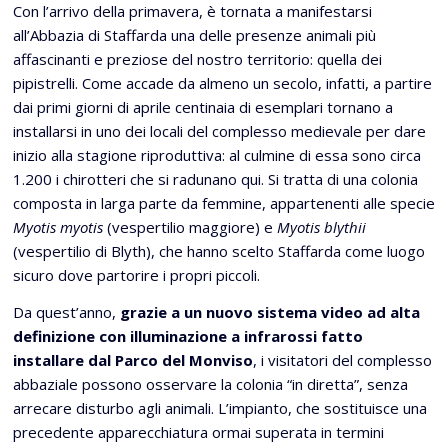
Con l’arrivo della primavera, è tornata a manifestarsi
all’Abbazia di Staffarda una delle presenze animali più
affascinanti e preziose del nostro territorio: quella dei
pipistrelli. Come accade da almeno un secolo, infatti, a partire
dai primi giorni di aprile centinaia di esemplari tornano a
installarsi in uno dei locali del complesso medievale per dare
inizio alla stagione riproduttiva: al culmine di essa sono circa
1.200 i chirotteri che si radunano qui. Si tratta di una colonia
composta in larga parte da femmine, appartenenti alle specie
Myotis myotis
(vespertilio maggiore) e
Myotis blythii
(vespertilio di Blyth), che hanno scelto Staffarda come luogo
sicuro dove partorire i propri piccoli.
Da quest’anno,
grazie a un nuovo sistema video ad alta
definizione con illuminazione a infrarossi fatto
installare dal Parco del Monviso
, i visitatori del complesso
abbaziale possono osservare la colonia “in diretta”, senza
arrecare disturbo agli animali. L’impianto, che sostituisce una
precedente apparecchiatura ormai superata in termini