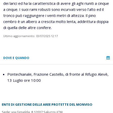
dei larici ed ha la caratteristica di avere gli aghi riuniti a cinque
a cinque. I suoi rami robusti sono incurvati verso l’alto ed il
tronco può raggiungere i venti metri di altezza. Il pino
cembro è un albero a crescita molto lenta, addirittura doppia
di quella delle altre conifere.
Ultimo aggiornamento: 03/07/2025 12:17
DOVE E QUANDO
Pontechianale, Frazione Castello, di fronte al Rifugio Alevè,
13 Luglio ore 10:00
ENTE DI GESTIONE DELLE AREE PROTETTE DEL MONVISO
Sede: via Griselda, 8 12037 Saluzzo (CN)