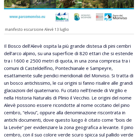
manifesto escursione Alevè 13 luglio
Il Bosco dell’Alevè ospita la più grande distesa di pini cembri
dell’arco alpino, su una superficie di 820 ettari che si estende
tra i 1600 e 2500 metri di quota, in una zona compresa tra i
comuni di Casteldelfino, Pontechianale e Sampeyre,
esattamente sulle pendici meridionali del Monviso. Si tratta di
un bosco antichissimo, le cui origini si fanno risalire alle grandi
glaciazioni del quaternario. Fu citato nell’Eneide di Virgilio e
nella Historia Naturalis di Plinio il Vecchio. Le origini del nome
Alevè possono essere ricondotte al nome occitano del pino
cembro, “elvou”, oppure alla denominazione riscontrata in
antichi documenti, dove questo luogo è citato come “bois de
la Levée” per evidenziare la zona geografica a levante. Il pino
cembro, con il suo colore verde scuro spicca sul pallido verde