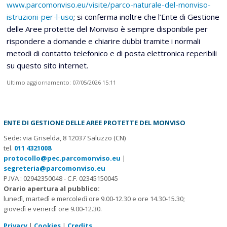
www.parcomonviso.eu/visite/parco-naturale-del-monviso-
istruzioni-per-l-uso
; si conferma inoltre che l’Ente di Gestione
delle Aree protette del Monviso è sempre disponibile per
rispondere a domande e chiarire dubbi tramite i normali
metodi di contatto telefonico e di posta elettronica reperibili
su questo sito internet.
Ultimo aggiornamento: 07/05/2026 15:11
ENTE DI GESTIONE DELLE AREE PROTETTE DEL MONVISO
Sede: via Griselda, 8 12037 Saluzzo (CN)
tel.
011 4321008
protocollo@pec.parcomonviso.eu
|
segreteria@parcomonviso.eu
P.IVA : 02942350048 - C.F. 02345150045
Orario apertura al pubblico:
lunedì, martedì e mercoledì ore 9.00-12.30 e ore 14.30-15.30;
giovedì e venerdì ore 9.00-12.30.
Privacy
|
Cookies
|
Credits