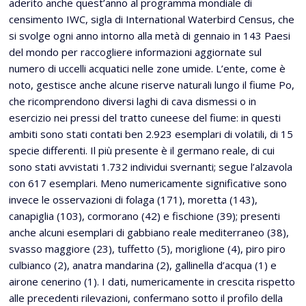
aderito anche quest’anno al programma mondiale di
censimento IWC, sigla di International Waterbird Census, che
si svolge ogni anno intorno alla metà di gennaio in 143 Paesi
del mondo per raccogliere informazioni aggiornate sul
numero di uccelli acquatici nelle zone umide. L’ente, come è
noto, gestisce anche alcune riserve naturali lungo il fiume Po,
che ricomprendono diversi laghi di cava dismessi o in
esercizio nei pressi del tratto cuneese del fiume: in questi
ambiti sono stati contati ben 2.923 esemplari di volatili, di 15
specie differenti. Il più presente è il germano reale, di cui
sono stati avvistati 1.732 individui svernanti; segue l’alzavola
con 617 esemplari. Meno numericamente significative sono
invece le osservazioni di folaga (171), moretta (143),
canapiglia (103), cormorano (42) e fischione (39); presenti
anche alcuni esemplari di gabbiano reale mediterraneo (38),
svasso maggiore (23), tuffetto (5), moriglione (4), piro piro
culbianco (2), anatra mandarina (2), gallinella d’acqua (1) e
airone cenerino (1). I dati, numericamente in crescita rispetto
alle precedenti rilevazioni, confermano sotto il profilo della