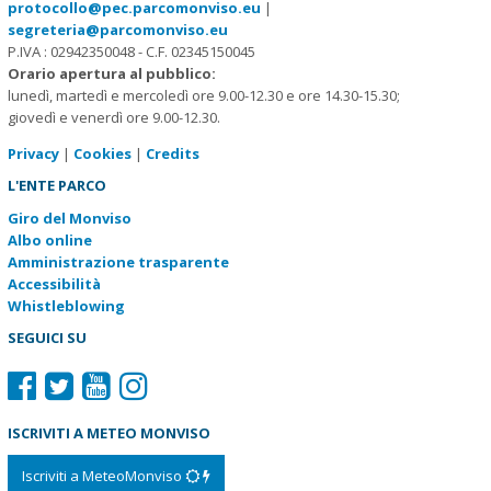
protocollo@pec.parcomonviso.eu
|
segreteria@parcomonviso.eu
P.IVA : 02942350048 - C.F. 02345150045
Orario apertura al pubblico:
lunedì, martedì e mercoledì ore 9.00-12.30 e ore 14.30-15.30;
giovedì e venerdì ore 9.00-12.30.
Privacy
|
Cookies
|
Credits
L'ENTE PARCO
Giro del Monviso
Albo online
Amministrazione trasparente
Accessibilità
Whistleblowing
SEGUICI SU
ISCRIVITI A METEO MONVISO
Iscriviti a MeteoMonviso